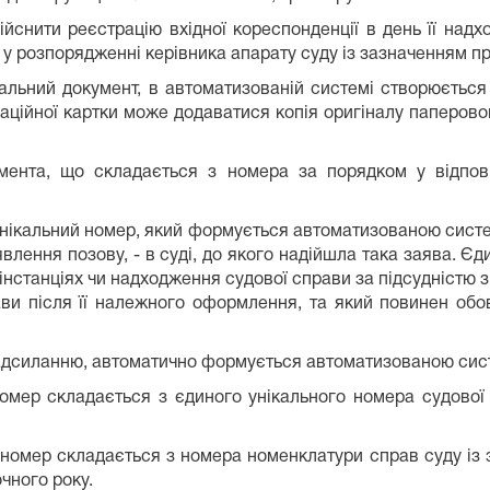
ійснити реєстрацію вхідної кореспонденції в день її над
 у розпорядженні керівника апарату суду із зазначенням п
уальний документ, в автоматизованій системі створюється
раційної картки може додаватися копія оригіналу паперов
умента, що складається з номера за порядком у відпов
 унікальний номер, який формується автоматизованою сист
явлення позову, - в суді, до якого надійшла така заява. 
нстанціях чи надходження судової справи за підсудністю з і
ви після її належного оформлення, та який повинен обов
 надсиланню, автоматично формується автоматизованою сис
омер складається з єдиного унікального номера судової
 номер складається з номера номенклатури справ суду із
чного року.