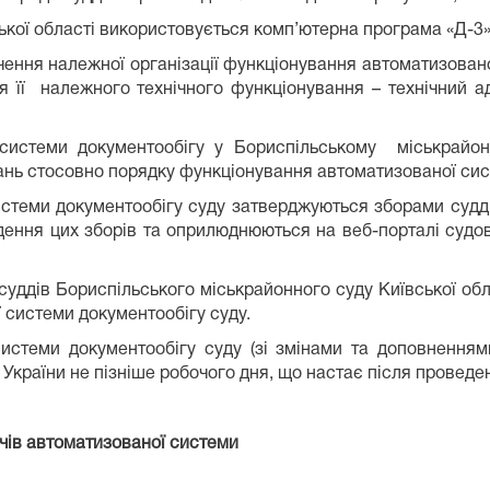
ької області використовується комп’ютерна програма «Д-3»
чення належної організації функціонування автоматизовано
 її належного технічного функціонування – технічний а
системи документообігу у Бориспільському міськрайонн
ь стосовно порядку функціонування автоматизованої сист
истеми документообігу суду затверджуються зборами судді
дення цих зборів та оприлюднюються на веб-порталі судов
 суддів Бориспільського міськрайонного суду Київської об
 системи документообігу суду.
системи документообігу суду (зі змінами та доповненням
країни не пізніше робочого дня, що настає після проведен
ачів автоматизованої системи