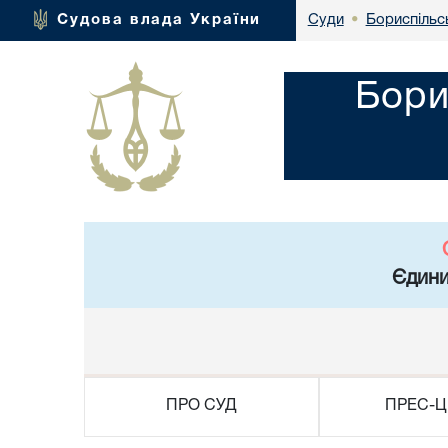
Бориспільсь
Судова влада України
Суди
•
Бори
Єдини
ПРО СУД
ПРЕС-Ц