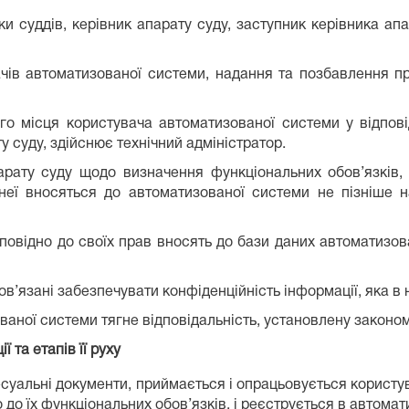
и суддів, керівник апарату суду, заступник керівника апа
ачів автоматизованої системи, надання та позбавлення п
о місця користувача автоматизованої системи у відпові
у суду, здійснює технічний адміністратор.
арату суду щодо визначення функціональних обов’язків,
еї вносяться до автоматизованої системи не пізніше н
дповідно до своїх прав вносять до бази даних автоматизо
в’язані забезпечувати конфіденційність інформації, яка в н
ваної системи тягне відповідальність, установлену законом
ї та етапів її руху
цесуальні документи, приймається і опрацьовується корист
до їх функціональних обов’язків, і реєструється в автомат