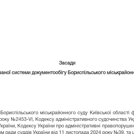
рішен
Бориспільс
суду
Засади
аної системи документообігу Бориспільського міськрайонно
Бориспільського міськрайонного суду Київської області 
0 року №2453-VI, Кодексу адміністративного судочинства У
України, Кодексу України про адміністративні правопору
 ради суддів України від 11 листопада 2024 року №39, та 