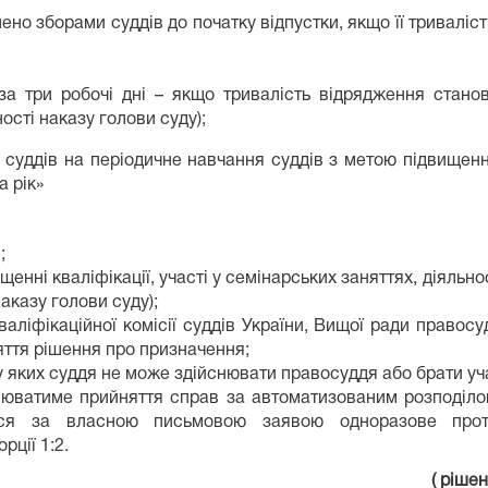
лено зборами суддів до початку відпустки, якщо її тривал
а три робочі дні – якщо тривалість відрядження станов
ості наказу голови суду);
и суддів на періодичне навчання суддів з метою підвищення
 рік»
;
ищенні кваліфікації, участі у семінарських заняттях, діяль
наказу голови суду);
аліфікаційної комісії суддів України, Вищої ради правосу
яття рішення про призначення;
 яких суддя не може здійснювати правосуддя або брати уча
нюватиме прийняття справ за автоматизованим розподіло
ься за власною письмовою заявою одноразове прот
орції 1:2.
( ріше