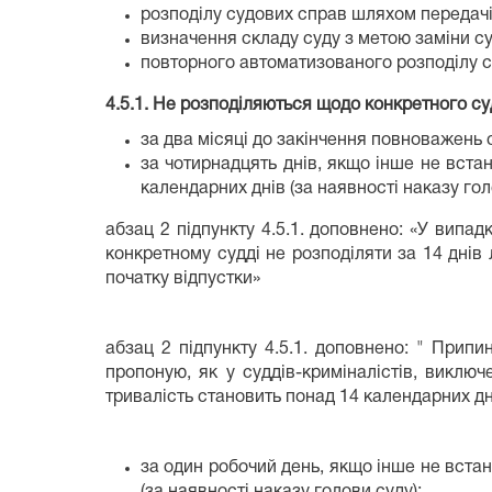
розподілу судових справ шляхом передачі 
визначення складу суду з метою заміни суд
повторного автоматизованого розподілу с
4.5.1. Не розподіляються щодо конкретного су
за два місяці до закінчення повноважень с
за чотирнадцять днів, якщо інше не встан
календарних днів (за наявності наказу гол
абзац 2 підпункту 4.5.1. доповнено: «У випад
конкретному судді не розподіляти за 14 днів 
початку відпустки»
(рішення збор
абзац 2 підпункту 4.5.1. доповнено: " Припи
пропоную, як у суддів-криміналістів, виклю
тривалість становить понад 14 календарних дн
за один робочий день, якщо інше не встан
(за наявності наказу голови суду);