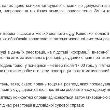
х даних щодо конкретної судової справи не допускається,
и, виправлення технічних помилок, описок тощо. Зміни т
 Бориспільського міськрайонного суду Київської області
них обов'язків користувачів автоматизованої системи доку
уді в день їх реєстрації, на підставі інформації, внесен
снення автоматизованого розподілу судових справ протягом
 подань тощо у понеділок – четвер після 17.00 год., у п’я
и протягом робочого часу, реєстрація та автоматизований 
тань, заяв, скарг, подань тощо на розгляд яких процесуал
прав у суді здійснюється протягом робочого часу одразу піс
 розгляду конкретної справи здійснюється автоматизованою
д час реєстрації відповідної судової справи;