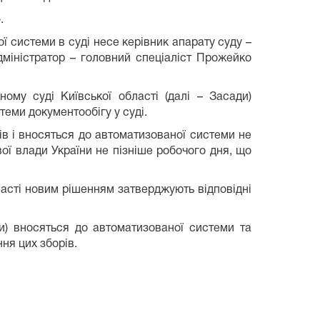
.
ї системи в суді несе керівник апарату суду –
дміністратор – головний спеціаліст Прожейко
ому суді Київської області (далі – Засади)
еми документообігу у суді.
в і вносяться до автоматизованої системи не
ої влади України не пізніше робочого дня, що
ласті новим рішенням затверджують відповідні
и) вносяться до автоматизованої системи та
ня цих зборів.