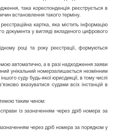
ходження, така кореспонденція реєструється в
ричин встановлення такого терміну.
 реєстраційна картка, яка містить інформацію
ого документа у вигляді вкладеного цифрового
ідному році та року реєстрації, формуються
емою автоматично, а в разі надходження заяви
Єдиний унікальний номерзалишається незмінним
ншого суду будь-якої юрисдикції, в тому числі
’язково вказуватися судами всіх інстанцій в
темою таким чином:
 справи із зазначенням через дріб номера за
 зазначенням через дріб номера за порядком у