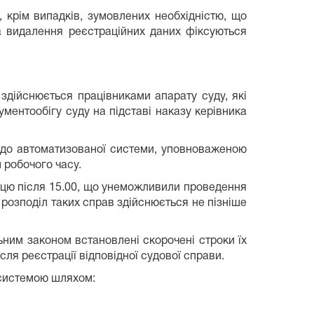
 крім випадків, зумовлених необхідністю, що
а видалення реєстраційних даних фіксуються
 здійснюється працівниками апарату суду, які
ментообігу суду на підставі наказу керівника
ої до автоматизованої системи, уповноваженою
 робочого часу.
тницю після 15.00, що унеможливили проведення
розподіл таких справ здійснюється не пізніше
ьним законом встановлені скорочені строки їх
ля реєстрації відповідної судової справи.
 системою шляхом: