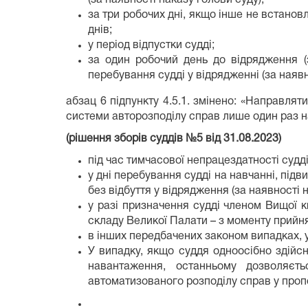
за три робочих дні, якщо інше не встанов
днів;
у період відпустки судді;
за один робочий день до відрядження (з
перебування судді у відрядженні (за наявн
абзац 6 підпункту 4.5.1. змінено: «Направлят
системи авторозподілу справ лише один раз на
(рішення зборів суддів №5 від 31.08.2023)
під час тимчасової непрацездатності судді
у дні перебування судді на навчанні, підв
без відбуття у відрядження (за наявності 
у разі призначення судді членом Вищої кв
складу Великої Палати – з моменту прийн
в інших передбачених законом випадках, у
У випадку, якщо суддя одноосібно здійс
навантаження, останньому дозволяєт
автоматизованого розподілу справ у проп