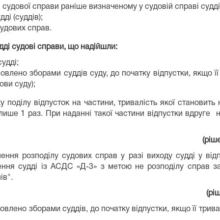
судової справи раніше визначеному у судовій справі судді
ді (суддів);
удових справ.
дді судові справи, що надійшли:
удді;
овлено зборами суддів суду, до початку відпустки, якщо ї
ови суду);
ку поділу відпусток на частини, тривалість якої становит
лише 1 раз. При наданні такої частини відпустки вдруге н
ів суддів №37 від
нення розподілу судових справ у разі виходу судді у ві
чення судді із АСДС «Д-3» з метою не розподілу справ за
ів".
(рі
овлено зборами суддів, до початку відпустки, якщо її трив