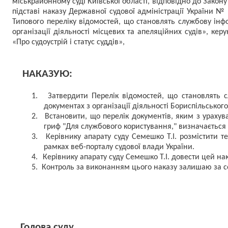
міськрайонному суді Київської області, відповідно до Закону
підставі наказу Державної судової адміністрації України 
Типового переліку відомостей, що становлять службову інф
організації діяльності місцевих та апеляційних судів», ке
«Про судоустрій і статус суддів»,
НАКАЗУЮ:
1.
Затвердити Перелік відомостей, що становлять с
документах з організації діяльності Бориспільського
2.
Встановити, що перелік документів, яким з урахув
гриф "Для службового користування,"
визначається 
3.
Керівнику апарату суду Семешко Т.І. розмістити т
рамках веб-порталу судової влади України.
4.
Керівнику апарату суду Семешко Т.І. довести цей нак
5.
Контроль за виконанням цього наказу
залишаю за с
Голова суду