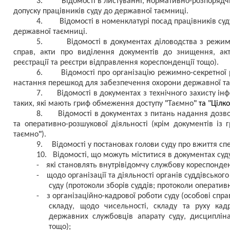
3.
Відомості в листуванні, нормативно-розпоряд
допуску працівників суду до державної таємниці.
4.
Відомості в номенклатурі посад працівників су
державної таємниці.
5.
Відомості в документах діловодства з режим
справ, акти про виділення документів до знищення, акт
реєстрації та реєстри відправлення кореспонденції тощо).
6.
Відомості про організацію режимно-секретної 
настання перешкод для забезпечення охорони державної та
7.
Відомості в документах з технічного захисту інф
таких, які мають гриф обмеження доступу
"
Таємно
" та "Цілк
8.
Відомості в документах з питань надання дозв
та оперативно-розшукової діяльності (крім документів і
таємно
"
).
9.
Відомості у постановах голови суду про вжиття сп
10.
Відомості, що можуть міститися в документах суд
-
які становлять внутрівідомчу службову кореспонден
-
щодо організації та діяльності органів суддівсько
суду (протоколи зборів суддів; протоколи оператив
-
з організаційно-кадрової роботи суду (особові спра
складу, щодо чисельності, складу та руху кадр
державних службовців апарату суду, дисциплін
тощо);