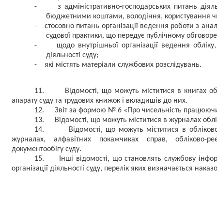
-
з адміністративно-господарських питань діял
бюджетними коштами, володіння, користування 
-
стосовно питань організації ведення роботи з анал
судової практики, що передує публічному обговор
-
щодо внутрішньої організації ведення обліку,
діяльності суду;
-
які містять матеріали службових розслідувань.
11.
Відомості, що можуть міститися в книгах о
апарату суду та трудових книжок і вкладишів до них.
12.
Звіт за формою № 6 «Про чисельність працюючи
13.
Відомості,
щ
о можуть міститися в журналах облік
14.
Відомості, що можуть міститися в обліков
журналах, алфавітних покажчиках справ, обліково-ре
документообігу суду.
15.
Інші відомості, що становлять службову інфо
організації діяльності суду, перелік яких визначається наказ