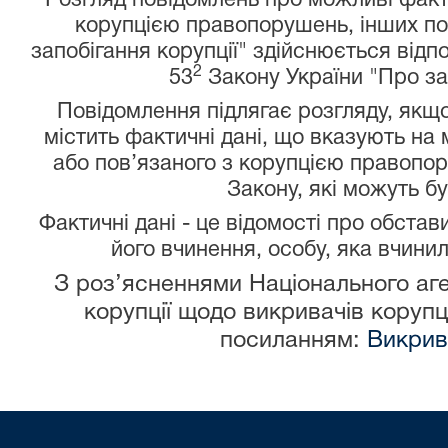
Розгляд повідомлень про можливі факти
корупцією правопорушень, інших по
запобігання корупції" здійснюється від
2
53
Закону України "Про зап
Повідомлення підлягає розгляду, якщ
містить фактичні дані, що вказують на
або пов’язаного з корупцією правопо
Закону, які можуть бу
Фактичні дані - це відомості про обста
його вчинення, особу, яка вчин
З роз’ясненнями Національного аге
корупції щодо викривачів коруп
посиланням:
Викрив