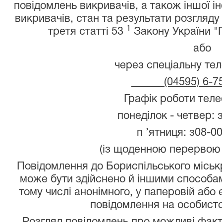
повідомлень викривачів, а також іншої ін
викривачів, стан та результати розгляду
1
третя статті 53
Закону України "П
або
через спеціальну тел
______
(04595) 6-7
Графік роботи телеф
понеділок - четвер: з 
п ’ятниця: з08-0
(із щоденною перервою з
Повідомлення до Бориспільського міськр
може бути здійснено й іншими способам
тому числі анонімного, у паперовій або
повідомлення на особисто