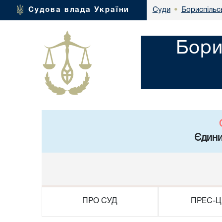
Бориспільсь
Судова влада України
Суди
•
Бори
Єдини
ПРО СУД
ПРЕС-Ц