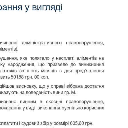
ання у вигляді
ненні адміністративного правопорушення,
іментів).
рушення, яке полягало у несплаті аліментів на
оку народження, що призвело до виникнення
латежів за шість місяців з дня пред'явлення
ить 50188 грн. 00 коп.
дійшов висновку, що у справі зібрана достатня
вказують на доведеність вини гр. М.
изнано винним в скоєнні правопорушення,
 покарання у виді виконання суспільно корисних
латити і судовий збір у розмірі 605,60 грн.