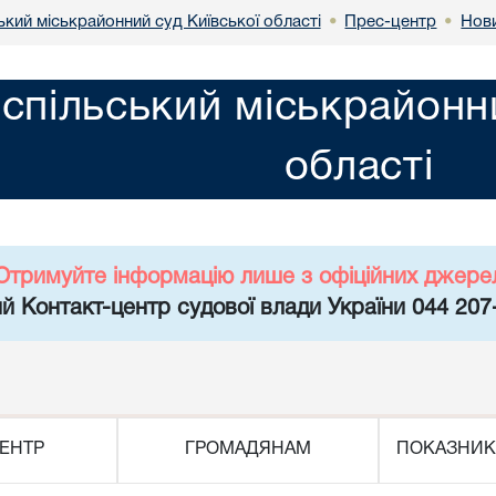
кий міськрайонний суд Київської області
Прес-центр
Нов
•
•
спільський міськрайонни
області
Отримуйте інформацію лише з офіційних джере
й Контакт-центр судової влади України 044 207
ЕНТР
ГРОМАДЯНАМ
ПОКАЗНИК