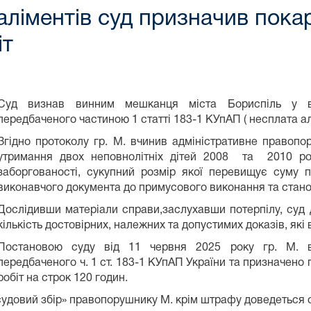
аліментів суд призначив покар
іт
Суд визнав винним мешканця міста Бориспіль у вчи
передбаченого частиною 1 статті 183-1 КУпАП ( несплата ал
Згідно протоколу гр. М. вчинив адміністративне правопо
утримання двох неповнолітніх дітей 2008 та 2010 р
заборгованості, сукупний розмір якої перевищує суму п
виконавчого документа до примусового виконання та станов
Дослідивши матеріали справи,заслухавши потерпілу, суд 
кількість достовірних, належних та допустимих доказів, які 
Постановою суду від 11 червня 2025 року гр. М. в
передбаченого ч. 1 ст. 183-1 КУпАП України та призначено
робіт на строк 120 годин.
о судовий збір» правопорушнику М. крім штрафу доведеться сп