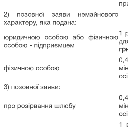
пр
2) позовної заяви немайнового
характеру, яка подана:
1 
юридичною особою або фізичною
дл
особою - підприємцем
гр
0,
фізичною особою
мі
ос
3) позовної заяви:
0,
про розірвання шлюбу
мі
ос
1 