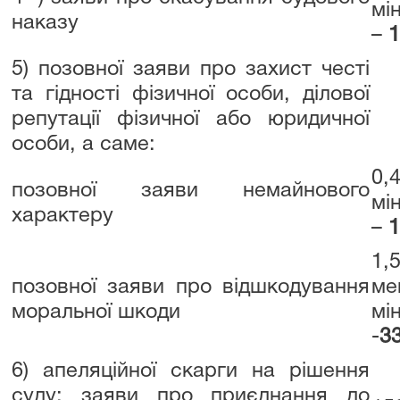
мі
наказу
–
1
5) позовної заяви про захист честі
та гідності фізичної особи, ділової
репутації фізичної або юридичної
особи, а саме:
0,
позовної заяви немайнового
мі
характеру
–
1
1,
позовної заяви про відшкодування
ме
моральної шкоди
мі
-
33
6) апеляційної скарги на рішення
суду; заяви про приєднання до