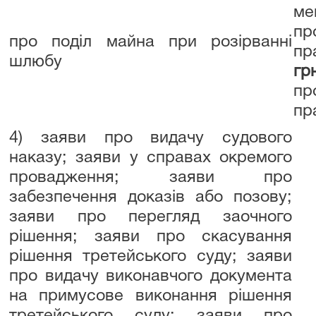
м
пр
про поділ майна при розірванні
пр
шлюбу
гр
пр
пр
4) заяви про видачу судового
наказу; заяви у справах окремого
провадження; заяви про
забезпечення доказів або позову;
заяви про перегляд заочного
рішення; заяви про скасування
рішення третейського суду; заяви
про видачу виконавчого документа
на примусове виконання рішення