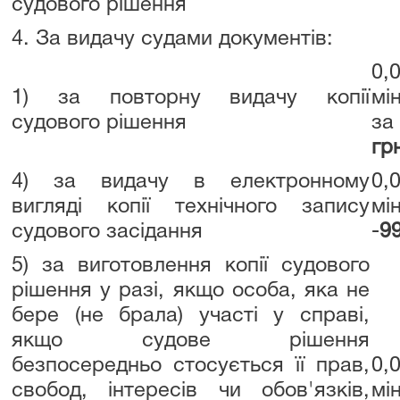
судового рішення
4. За видачу судами документів:
0,
1) за повторну видачу копії
мі
судового рішення
за
гр
4) за видачу в електронному
0,
вигляді копії технічного запису
мі
судового засідання
-
99
5) за виготовлення копії судового
рішення у разі, якщо особа, яка не
бере (не брала) участі у справі,
якщо судове рішення
безпосередньо стосується її прав,
0,
свобод, інтересів чи обов'язків,
мі