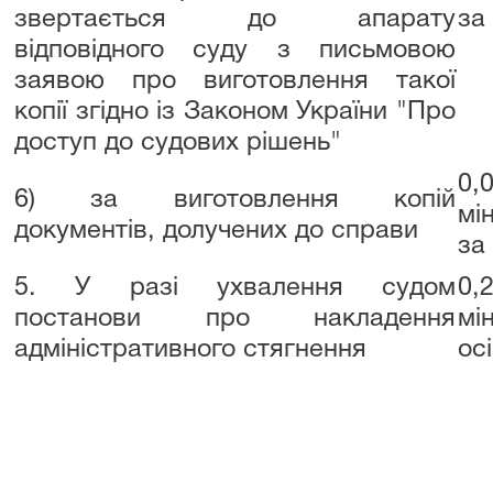
звертається до апарату
за
відповідного суду з письмовою
заявою про виготовлення такої
копії згідно із Законом України "Про
доступ до судових рішень"
0,
6) за виготовлення копій
мі
документів, долучених до справи
за
5. У разі ухвалення судом
0,
постанови про накладення
мі
адміністративного стягнення
ос