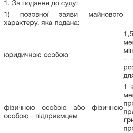
1. За подання до суду:
1) позовної заяви майнового
характеру, яка подана:
1,
ме
мі
юридичною особою
–
ро
дл
1 
м
пр
фізичною особою або фізичною
пр
особою - підприємцем
гр
пр