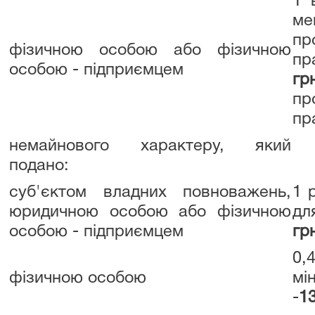
1 
м
пр
фізичною особою або фізичною
пр
особою - підприємцем
гр
пр
пр
немайнового характеру, який
подано:
суб'єктом владних повноважень,
1 
юридичною особою або фізичною
дл
особою - підприємцем
гр
0,
фізичною особою
мі
-
13