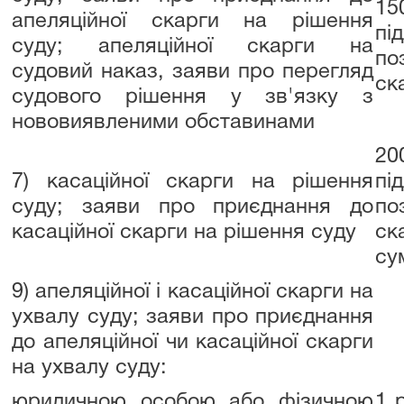
15
апеляційної скарги на рішення
пі
суду; апеляційної скарги на
по
судовий наказ, заяви про перегляд
ск
судового рішення у зв'язку з
нововиявленими обставинами
20
7) касаційної скарги на рішення
пі
суду; заяви про приєднання до
по
касаційної скарги на рішення суду
ск
су
9) апеляційної і касаційної скарги на
ухвалу суду; заяви про приєднання
до апеляційної чи касаційної скарги
на ухвалу суду:
юридичною особою або фізичною
1 