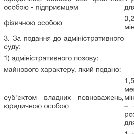
особою - підприємцем
дл
0,
фізичною особою
мі
3. За подання до адміністративного
суду:
1) адміністративного позову:
майнового характеру, який подано:
1,
ме
суб'єктом владних повноважень,
мі
юридичною особою
–
ро
дл