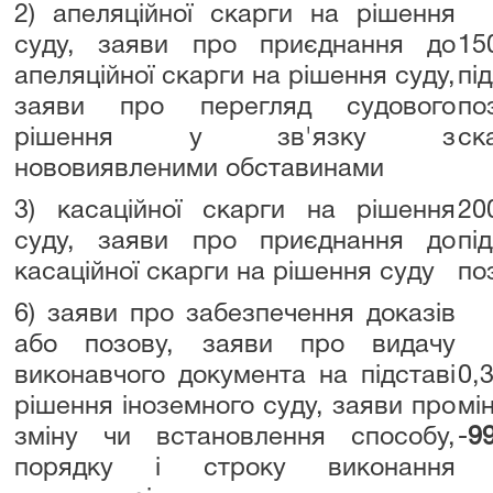
2) апеляційної скарги на рішення
суду, заяви про приєднання до
15
апеляційної скарги на рішення суду,
пі
заяви про перегляд судового
по
рішення у зв'язку з
ск
нововиявленими обставинами
3) касаційної скарги на рішення
20
суду, заяви про приєднання до
пі
касаційної скарги на рішення суду
по
6) заяви про забезпечення доказів
або позову, заяви про видачу
виконавчого документа на підставі
0,
рішення іноземного суду, заяви про
мі
зміну чи встановлення способу,
-
99
порядку і строку виконання