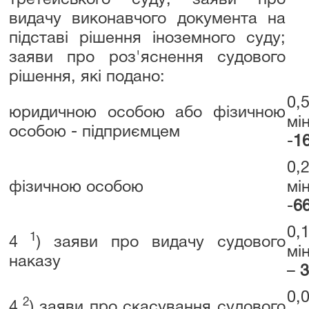
третейського суду; заяви про
видачу виконавчого документа на
підставі рішення іноземного суду;
заяви про роз'яснення судового
рішення, які подано:
0,
юридичною особою або фізичною
мі
особою - підприємцем
-
1
0,
фізичною особою
мі
-
66
0,
1
4
) заяви про видачу судового
мі
наказу
–
3
0,
2
4
) заяви про скасування судового